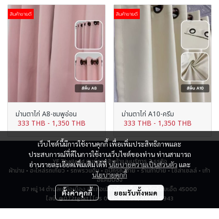
สินค้าขายดี
สินค้าขายดี
ม่านตาไก่ A8-ชมพูอ่อน
ม่านตาไก่ A10-ครีม
333 THB
-
1,350 THB
333 THB
-
1,350 THB
เว็บไซต์นี้มีการใช้งานคุกกี้ เพื่อเพิ่มประสิทธิภาพและ
ประสบการณ์ที่ดีในการใช้งานเว็บไซต์ของท่าน ท่านสามารถ
YF Thailand ศูนย์รวมสินค้าและบริการ 7 ธุรกิจ
อ่านรายละเอียดเพิ่มเติมได้ที่
นโยบายความเป็นส่วนตัว
และ
ผ้าม่าน • อะไหล่รถเกี่ยว • รถพรวนดิน • อุปกรณ์ป้าย • ร้านทำป้าย • โซล่าเซลล์ • เก้า
นโยบายคุกกี้
อี้แคมป์ปิ้ง
87 หมู่ 14 ตำบลเหนือเมือง อำเภอเมืองร้อยเอ็ด จังหวัดร้อยเอ็ด 45000
ตั้งค่าคุกกี้
ยอมรับทั้งหมด
ไลน์: @072tgskt | โทร 043-518259, 0951715943