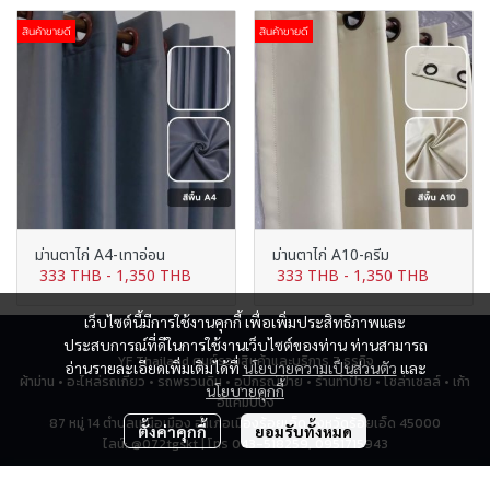
สินค้าขายดี
สินค้าขายดี
ม่านตาไก่ A4-เทาอ่อน
ม่านตาไก่ A10-ครีม
333 THB
-
1,350 THB
333 THB
-
1,350 THB
เว็บไซต์นี้มีการใช้งานคุกกี้ เพื่อเพิ่มประสิทธิภาพและ
ประสบการณ์ที่ดีในการใช้งานเว็บไซต์ของท่าน ท่านสามารถ
YF Thailand ศูนย์รวมสินค้าและบริการ 7 ธุรกิจ
อ่านรายละเอียดเพิ่มเติมได้ที่
นโยบายความเป็นส่วนตัว
และ
ผ้าม่าน • อะไหล่รถเกี่ยว • รถพรวนดิน • อุปกรณ์ป้าย • ร้านทำป้าย • โซล่าเซลล์ • เก้า
นโยบายคุกกี้
อี้แคมป์ปิ้ง
87 หมู่ 14 ตำบลเหนือเมือง อำเภอเมืองร้อยเอ็ด จังหวัดร้อยเอ็ด 45000
ตั้งค่าคุกกี้
ยอมรับทั้งหมด
ไลน์: @072tgskt | โทร 043-518259, 0951715943