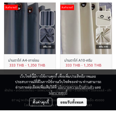
สินค้าขายดี
สินค้าขายดี
ม่านตาไก่ A4-เทาอ่อน
ม่านตาไก่ A10-ครีม
333 THB
-
1,350 THB
333 THB
-
1,350 THB
เว็บไซต์นี้มีการใช้งานคุกกี้ เพื่อเพิ่มประสิทธิภาพและ
ประสบการณ์ที่ดีในการใช้งานเว็บไซต์ของท่าน ท่านสามารถ
YF Thailand ศูนย์รวมสินค้าและบริการ 7 ธุรกิจ
อ่านรายละเอียดเพิ่มเติมได้ที่
นโยบายความเป็นส่วนตัว
และ
ผ้าม่าน • อะไหล่รถเกี่ยว • รถพรวนดิน • อุปกรณ์ป้าย • ร้านทำป้าย • โซล่าเซลล์ • เก้า
นโยบายคุกกี้
อี้แคมป์ปิ้ง
87 หมู่ 14 ตำบลเหนือเมือง อำเภอเมืองร้อยเอ็ด จังหวัดร้อยเอ็ด 45000
ตั้งค่าคุกกี้
ยอมรับทั้งหมด
ไลน์: @072tgskt | โทร 043-518259, 0951715943