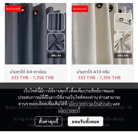
สินค้าขายดี
สินค้าขายดี
ม่านตาไก่ A4-เทาอ่อน
ม่านตาไก่ A10-ครีม
333 THB
-
1,350 THB
333 THB
-
1,350 THB
เว็บไซต์นี้มีการใช้งานคุกกี้ เพื่อเพิ่มประสิทธิภาพและ
ประสบการณ์ที่ดีในการใช้งานเว็บไซต์ของท่าน ท่านสามารถ
YF Thailand ศูนย์รวมสินค้าและบริการ 7 ธุรกิจ
อ่านรายละเอียดเพิ่มเติมได้ที่
นโยบายความเป็นส่วนตัว
และ
ผ้าม่าน • อะไหล่รถเกี่ยว • รถพรวนดิน • อุปกรณ์ป้าย • ร้านทำป้าย • โซล่าเซลล์ • เก้า
นโยบายคุกกี้
อี้แคมป์ปิ้ง
87 หมู่ 14 ตำบลเหนือเมือง อำเภอเมืองร้อยเอ็ด จังหวัดร้อยเอ็ด 45000
ตั้งค่าคุกกี้
ยอมรับทั้งหมด
ไลน์: @072tgskt | โทร 043-518259, 0951715943