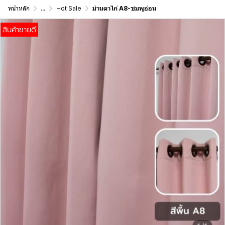
หน้าหลัก
...
Hot Sale
ม่านตาไก่ A8-ชมพูอ่อน
สินค้าขายดี