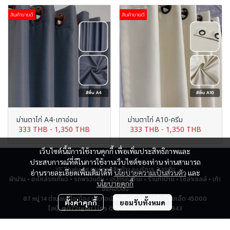
สินค้าขายดี
สินค้าขายดี
ม่านตาไก่ A4-เทาอ่อน
ม่านตาไก่ A10-ครีม
333 THB
-
1,350 THB
333 THB
-
1,350 THB
เว็บไซต์นี้มีการใช้งานคุกกี้ เพื่อเพิ่มประสิทธิภาพและ
ประสบการณ์ที่ดีในการใช้งานเว็บไซต์ของท่าน ท่านสามารถ
YF Thailand ศูนย์รวมสินค้าและบริการ 7 ธุรกิจ
อ่านรายละเอียดเพิ่มเติมได้ที่
นโยบายความเป็นส่วนตัว
และ
ผ้าม่าน • อะไหล่รถเกี่ยว • รถพรวนดิน • อุปกรณ์ป้าย • ร้านทำป้าย • โซล่าเซลล์ • เก้า
นโยบายคุกกี้
อี้แคมป์ปิ้ง
87 หมู่ 14 ตำบลเหนือเมือง อำเภอเมืองร้อยเอ็ด จังหวัดร้อยเอ็ด 45000
ตั้งค่าคุกกี้
ยอมรับทั้งหมด
ไลน์: @072tgskt | โทร 043-518259, 0951715943