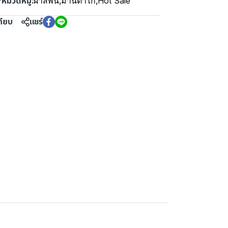
หมวดหมู่:
F
ผ้าสีพื้น
,
ม่านตาไก่
,
Hot Sale
ทียบ
แชร์