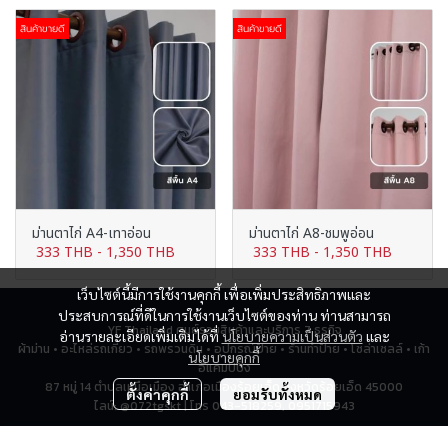
สินค้าขายดี
สินค้าขายดี
ม่านตาไก่ A4-เทาอ่อน
ม่านตาไก่ A8-ชมพูอ่อน
333 THB
-
1,350 THB
333 THB
-
1,350 THB
เว็บไซต์นี้มีการใช้งานคุกกี้ เพื่อเพิ่มประสิทธิภาพและ
ประสบการณ์ที่ดีในการใช้งานเว็บไซต์ของท่าน ท่านสามารถ
YF Thailand ศูนย์รวมสินค้าและบริการ 7 ธุรกิจ
อ่านรายละเอียดเพิ่มเติมได้ที่
นโยบายความเป็นส่วนตัว
และ
ผ้าม่าน • อะไหล่รถเกี่ยว • รถพรวนดิน • อุปกรณ์ป้าย • ร้านทำป้าย • โซล่าเซลล์ • เก้า
นโยบายคุกกี้
อี้แคมป์ปิ้ง
87 หมู่ 14 ตำบลเหนือเมือง อำเภอเมืองร้อยเอ็ด จังหวัดร้อยเอ็ด 45000
ตั้งค่าคุกกี้
ยอมรับทั้งหมด
ไลน์: @072tgskt | โทร 043-518259, 0951715943