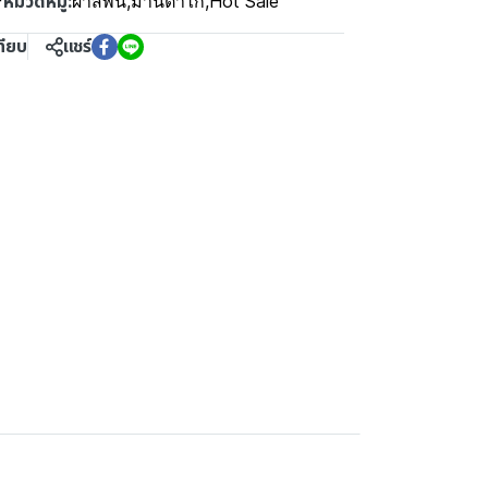
หมวดหมู่:
F
ผ้าสีพื้น
,
ม่านตาไก่
,
Hot Sale
ทียบ
แชร์