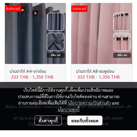
สินค้าขายดี
สินค้าขายดี
ม่านตาไก่ A4-เทาอ่อน
ม่านตาไก่ A8-ชมพูอ่อน
333 THB
-
1,350 THB
333 THB
-
1,350 THB
เว็บไซต์นี้มีการใช้งานคุกกี้ เพื่อเพิ่มประสิทธิภาพและ
ประสบการณ์ที่ดีในการใช้งานเว็บไซต์ของท่าน ท่านสามารถ
YF Thailand ศูนย์รวมสินค้าและบริการ 7 ธุรกิจ
อ่านรายละเอียดเพิ่มเติมได้ที่
นโยบายความเป็นส่วนตัว
และ
ผ้าม่าน • อะไหล่รถเกี่ยว • รถพรวนดิน • อุปกรณ์ป้าย • ร้านทำป้าย • โซล่าเซลล์ • เก้า
นโยบายคุกกี้
อี้แคมป์ปิ้ง
87 หมู่ 14 ตำบลเหนือเมือง อำเภอเมืองร้อยเอ็ด จังหวัดร้อยเอ็ด 45000
ตั้งค่าคุกกี้
ยอมรับทั้งหมด
ไลน์: @072tgskt | โทร 043-518259, 0951715943