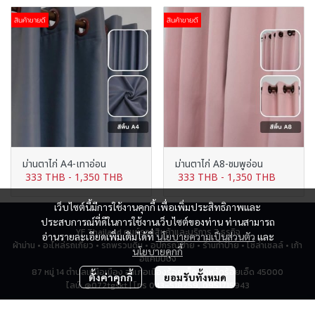
สินค้าขายดี
สินค้าขายดี
ม่านตาไก่ A4-เทาอ่อน
ม่านตาไก่ A8-ชมพูอ่อน
333 THB
-
1,350 THB
333 THB
-
1,350 THB
เว็บไซต์นี้มีการใช้งานคุกกี้ เพื่อเพิ่มประสิทธิภาพและ
ประสบการณ์ที่ดีในการใช้งานเว็บไซต์ของท่าน ท่านสามารถ
YF Thailand ศูนย์รวมสินค้าและบริการ 7 ธุรกิจ
อ่านรายละเอียดเพิ่มเติมได้ที่
นโยบายความเป็นส่วนตัว
และ
ผ้าม่าน • อะไหล่รถเกี่ยว • รถพรวนดิน • อุปกรณ์ป้าย • ร้านทำป้าย • โซล่าเซลล์ • เก้า
นโยบายคุกกี้
อี้แคมป์ปิ้ง
87 หมู่ 14 ตำบลเหนือเมือง อำเภอเมืองร้อยเอ็ด จังหวัดร้อยเอ็ด 45000
ตั้งค่าคุกกี้
ยอมรับทั้งหมด
ไลน์: @072tgskt | โทร 043-518259, 0951715943