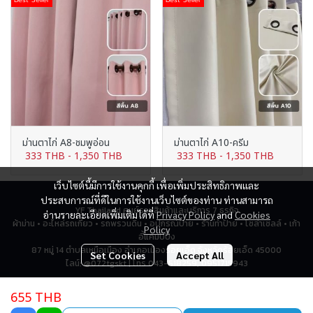
ม่านตาไก่ A8-ชมพูอ่อน
ม่านตาไก่ A10-ครีม
333 THB
-
1,350 THB
333 THB
-
1,350 THB
เว็บไซต์นี้มีการใช้งานคุกกี้ เพื่อเพิ่มประสิทธิภาพและ
ประสบการณ์ที่ดีในการใช้งานเว็บไซต์ของท่าน ท่านสามารถ
YF Thailand ศูนย์รวมสินค้าและบริการ 7 ธุรกิจ
อ่านรายละเอียดเพิ่มเติมได้ที่
Privacy Policy
and
Cookies
ผ้าม่าน • อะไหล่รถเกี่ยว • รถพรวนดิน • อุปกรณ์ป้าย • ร้านทำป้าย • โซล่าเซลล์ • เก้า
Policy
อี้แคมป์ปิ้ง
87 หมู่ 14 ตำบลเหนือเมือง อำเภอเมืองร้อยเอ็ด จังหวัดร้อยเอ็ด 45000
Set Cookies
Accept All
ไลน์: @072tgskt | โทร 043-518259, 0951715943
655 THB
Total Visitor
2,785,310