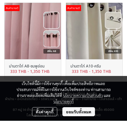
สินค้าขายดี
สินค้าขายดี
ม่านตาไก่ A8-ชมพูอ่อน
ม่านตาไก่ A10-ครีม
333 THB
-
1,350 THB
333 THB
-
1,350 THB
เว็บไซต์นี้มีการใช้งานคุกกี้ เพื่อเพิ่มประสิทธิภาพและ
ประสบการณ์ที่ดีในการใช้งานเว็บไซต์ของท่าน ท่านสามารถ
YF Thailand ศูนย์รวมสินค้าและบริการ 7 ธุรกิจ
อ่านรายละเอียดเพิ่มเติมได้ที่
นโยบายความเป็นส่วนตัว
และ
ผ้าม่าน • อะไหล่รถเกี่ยว • รถพรวนดิน • อุปกรณ์ป้าย • ร้านทำป้าย • โซล่าเซลล์ • เก้า
นโยบายคุกกี้
อี้แคมป์ปิ้ง
87 หมู่ 14 ตำบลเหนือเมือง อำเภอเมืองร้อยเอ็ด จังหวัดร้อยเอ็ด 45000
ตั้งค่าคุกกี้
ยอมรับทั้งหมด
ไลน์: @072tgskt | โทร 043-518259, 0951715943